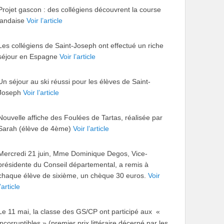
Projet gascon : des collégiens découvrent la course
landaise
Voir l’article
Les collégiens de Saint-Joseph ont effectué un riche
séjour en Espagne
Voir l’article
Un séjour au ski réussi pour les élèves de Saint-
Joseph
Voir l’article
Nouvelle affiche des Foulées de Tartas, réalisée par
Sarah (élève de 4ème)
Voir l’article
Mercredi 21 juin, Mme Dominique Degos, Vice-
présidente du Conseil départemental, a remis à
chaque élève de sixième, un chèque 30 euros.
Voir
l’article
Le 11 mai, la classe des GS/CP ont participé aux «
incorruptibles » (premier prix littéraire décerné par les