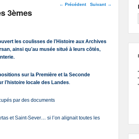
Navigation dans les
←
Précédent
Suivant
→
articles
es 3èmes
uvert les coulisses de l’Histoire aux Archives
an, ainsi qu’au musée situé à leurs côtés,
terie.
sitions sur la Première et la Seconde
r l’histoire locale des Landes
.
ccupés par des documents
rtas et Saint-Sever… si l’on alignait toutes les