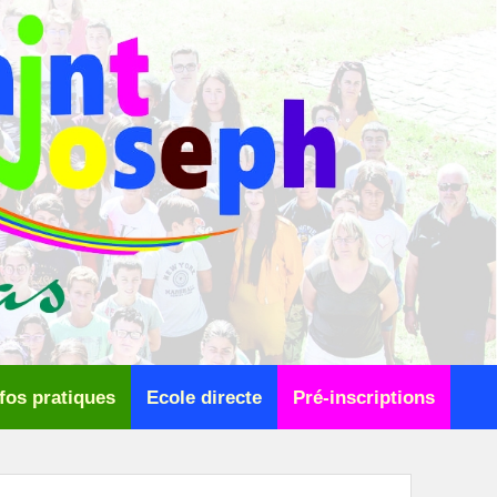
fos pratiques
Ecole directe
Pré-inscriptions