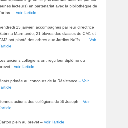
jeunes lecteurs) en partenariat avec la bibliothèque de
Tartas.
–
Voir l’article
Vendredi 13 janvier, accompagnés par leur directrice
Sabrina Marmande, 21 élèves des classes de CM1 et
CM2 ont planté des arbres aux Jardins Naïfs …
– Voir
l’article
Les anciens collégiens ont reçu leur diplôme du
brevet
– Voir l’article
Anaïs primée au concours de la Résistance
– Voir
l’article
Bonnes actions des collégiens de St Joseph –
Voir
l’article
Carton plein au brevet –
Voir l’article