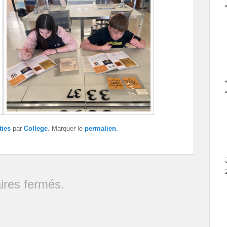
ties
par
College
. Marquer le
permalien
.
res fermés.