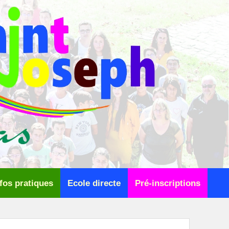
fos pratiques
Ecole directe
Pré-inscriptions