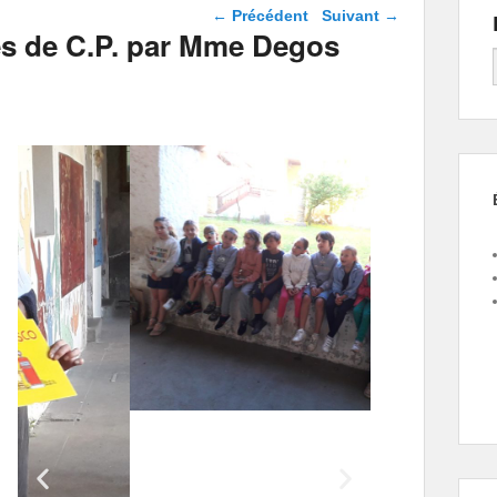
Navigation dans les
←
Précédent
Suivant
→
articles
es de C.P. par Mme Degos