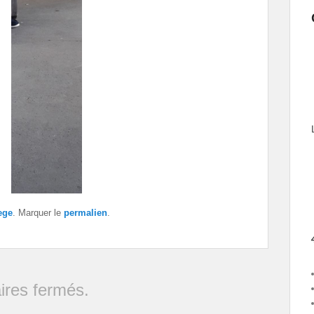
ege
. Marquer le
permalien
.
res fermés.