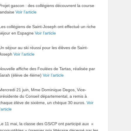
Projet gascon : des collégiens découvrent la course
landaise
Voir l’article
Les collégiens de Saint-Joseph ont effectué un riche
séjour en Espagne
Voir l’article
Un séjour au ski réussi pour les élèves de Saint-
Joseph
Voir l’article
Nouvelle affiche des Foulées de Tartas, réalisée par
Sarah (élève de 4ème)
Voir l’article
Mercredi 21 juin, Mme Dominique Degos, Vice-
présidente du Conseil départemental, a remis à
chaque élève de sixième, un chèque 30 euros.
Voir
l’article
Le 11 mai, la classe des GS/CP ont participé aux «
incorruptibles » (premier prix littéraire décerné par les