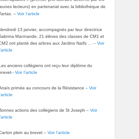
jeunes lecteurs) en partenariat avec la bibliothèque de
Tartas.
–
Voir l’article
Vendredi 13 janvier, accompagnés par leur directrice
Sabrina Marmande, 21 élèves des classes de CM1 et
CM2 ont planté des arbres aux Jardins Naïfs …
– Voir
l’article
Les anciens collégiens ont reçu leur diplôme du
brevet
– Voir l’article
Anaïs primée au concours de la Résistance
– Voir
l’article
Bonnes actions des collégiens de St Joseph –
Voir
l’article
Carton plein au brevet –
Voir l’article