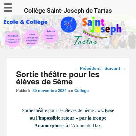
Collège Saint-Joseph de Tartas
Navigation dans les
←
Précédent
Suivant
→
Sortie théâtre pour les
articles
élèves de 5ème
Publié le
25 novembre 2024
par
College
Sortie théâtre pour les élèves de 5ème :
« Ulysse
ou l’impossible retour » par
la troupe
Anamorphose
, à l’Atrium de Dax.